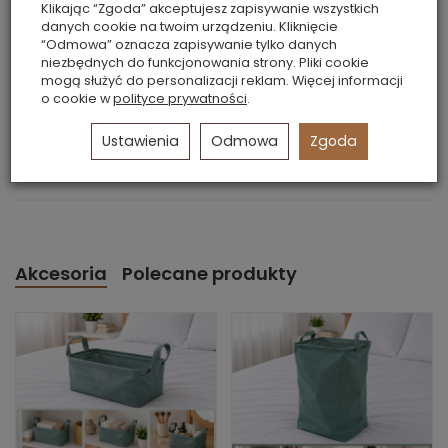
Klikając “Zgoda” akceptujesz zapisywanie wszystkich
danych cookie na twoim urządzeniu. Kliknięcie
“Odmowa” oznacza zapisywanie tylko danych
KOLOR:
ZIELONY
niezbędnych do funkcjonowania strony. Pliki cookie
mogą służyć do personalizacji reklam. Więcej informacji
SZEROKOŚĆ:
28 CM
o cookie w
polityce prywatności
.
GŁEBOKOŚĆ:
28 CM
Ustawienia
Odmowa
Zgoda
WYSOKOŚĆ:
28 CM
Akcesoria
Polecane produkty