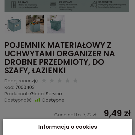
POJEMNIK MATERIAŁOWY Z
UCHWYTAMI ORGANIZER NA
DROBNE PRZEDMIOTY, DO
SZAFY, ŁAZIENKI
Dodaj recenzję:
Kod:
7000403
Producent:
Global Service
Dostępność:
Dostępne
9,49 zł
Cena netto:
7,72 zł
Informacja o cookies
szt.
dodaj do koszyka