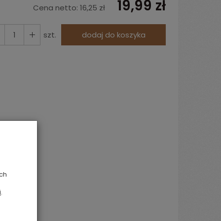
19,99 zł
Cena netto:
16,25 zł
szt.
dodaj do koszyka
ych
i
.