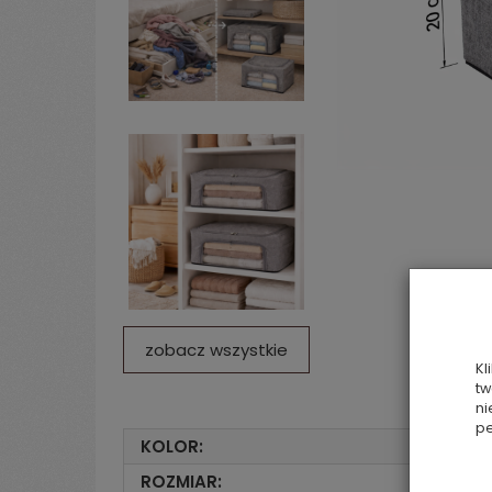
zobacz wszystkie
Kl
tw
ni
pe
KOLOR:
ROZMIAR: