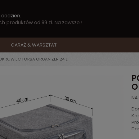
 codzień.
 produktów od 99 zł. Na zawsze !
GARAŻ & WARSZTAT
OKROWIEC TORBA ORGANIZER 24 L
P
O
NA 
Dod
Kod
Pr
Do