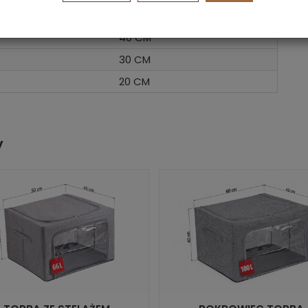
24 L
40 CM
30 CM
20 CM
y