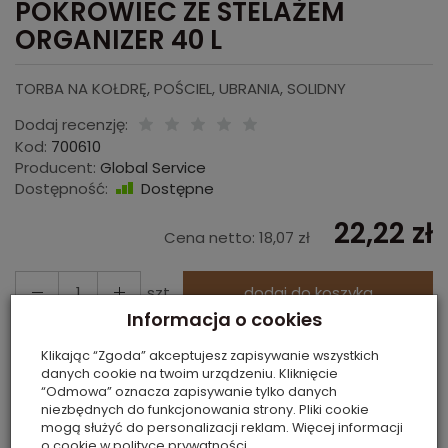
POKROWIEC ZE STELAŻEM
ORGANIZER 40 L
TORBA NA KOŁDRĘ, POŚCIEL, UBRANIA, SOLIDNY
Dodaj recenzję:
Kod:
700610
Producent:
Global Service
Dostępność:
Dostępne
22,22 zł
Cena netto:
18,07 zł
szt.
dodaj do koszyka
Informacja o cookies
Klikając “Zgoda” akceptujesz zapisywanie wszystkich
KOLOR:
BEŻ
danych cookie na twoim urządzeniu. Kliknięcie
“Odmowa” oznacza zapisywanie tylko danych
ROZMIAR:
L
niezbędnych do funkcjonowania strony. Pliki cookie
POJEMNOŚĆ:
40 L
mogą służyć do personalizacji reklam. Więcej informacji
o cookie w
polityce prywatności
.