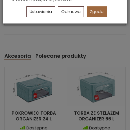
SZEROKOŚĆ:
50 CM
GŁEBOKOŚĆ:
40 CM
Ustawienia
Odmowa
Zgoda
WYSOKOŚĆ:
20 CM
Akcesoria
Polecane produkty
POKROWIEC TORBA
TORBA ZE STELAŻEM
ORGANIZER 24 L
ORGANIZER 66 L
Dostępne
Dostępne