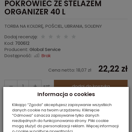
POKROWIEC ZE STELAŻEM
ORGANIZER 40 L
TORBA NA KOŁDRĘ, POŚCIEL, UBRANIA, SOLIDNY
Dodaj recenzję:
Kod:
700612
Producent:
Global Service
Dostępność:
Brak
22,22 zł
Cena netto:
18,07 zł
szt.
dodaj do koszyka
Informacja o cookies
Klikając “Zgoda” akceptujesz zapisywanie wszystkich
KOLOR:
ZIELONY
danych cookie na twoim urządzeniu. Kliknięcie
“Odmowa” oznacza zapisywanie tylko danych
ROZMIAR:
L
niezbędnych do funkcjonowania strony. Pliki cookie
POJEMNOŚĆ:
40 L
mogą służyć do personalizacji reklam. Więcej informacji
o cookie w
polityce prywatności
.