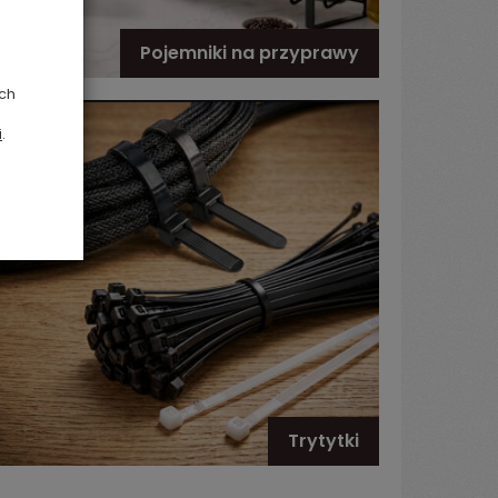
Pojemniki na przyprawy
ych
i
.
Trytytki