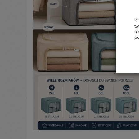
Kl
tw
ni
pe