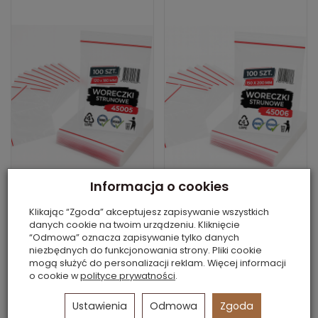
Informacja o cookies
Klikając “Zgoda” akceptujesz zapisywanie wszystkich
MOCNE WORECZKI
MOCNE WORECZKI
danych cookie na twoim urządzeniu. Kliknięcie
STRUNOWE 120 x 180
STRUNOWE 150 x 200
“Odmowa” oznacza zapisywanie tylko danych
MM
MM
niezbędnych do funkcjonowania strony. Pliki cookie
mogą służyć do personalizacji reklam. Więcej informacji
Dostępne
Dostępne
o cookie w
polityce prywatności
.
ZESTAW 100 SZTUK,
ZESTAW 100 SZTUK,
GRUBE 50 MIC
GRUBE 50 MIC
Ustawienia
Odmowa
Zgoda