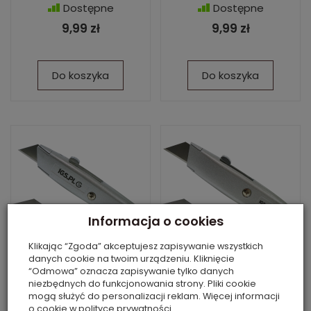
Dostępne
Dostępne
9,99 zł
9,99 zł
Do koszyka
Do koszyka
Informacja o cookies
Klikając “Zgoda” akceptujesz zapisywanie wszystkich
danych cookie na twoim urządzeniu. Kliknięcie
“Odmowa” oznacza zapisywanie tylko danych
niezbędnych do funkcjonowania strony. Pliki cookie
Nóż metalowy do
Nóż metalowy do
mogą służyć do personalizacji reklam. Więcej informacji
cięcia z chowanym
cięcia z chowanym
o cookie w
polityce prywatności
.