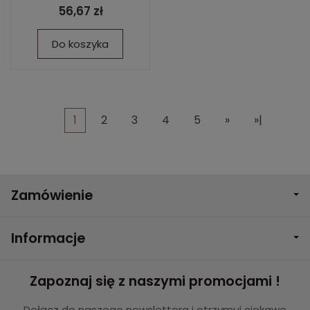
56,67 zł
Do koszyka
1
2
3
4
5
»
»|
Zamówienie
Informacje
Zapoznaj się z naszymi promocjami !
Dołącz do naszego newslettera i otrzymuj ciekawe