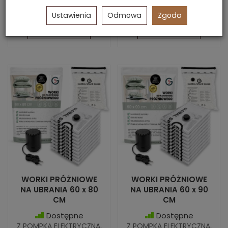
51,45 zł
56,67 zł
Ustawienia
Odmowa
Zgoda
Do koszyka
Do koszyka
WORKI PRÓŻNIOWE
WORKI PRÓŻNIOWE
NA UBRANIA 60 x 80
NA UBRANIA 60 x 90
CM
CM
Dostępne
Dostępne
Z POMPKĄ ELEKTRYCZNĄ,
Z POMPKĄ ELEKTRYCZNĄ,