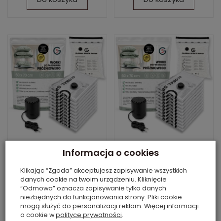
WORKI PRÓŻNIOWE
WORKI PRÓŻNIOWE
Informacja o cookies
NA UBRANIA 50 x 70
NA UBRANIA 60 x 70
CM
CM
Klikając “Zgoda” akceptujesz zapisywanie wszystkich
danych cookie na twoim urządzeniu. Kliknięcie
Dostępne
Brak
“Odmowa” oznacza zapisywanie tylko danych
Z POMPKĄ ELEKTRYCZNĄ,
Z POMPKĄ ELEKTRYCZNĄ,
niezbędnych do funkcjonowania strony. Pliki cookie
NA UBRANIA, POŚCIEL,
NA UBRANIA, POŚCIEL,
mogą służyć do personalizacji reklam. Więcej informacji
PLUSZAKI
PLUSZAKI
o cookie w
polityce prywatności
.