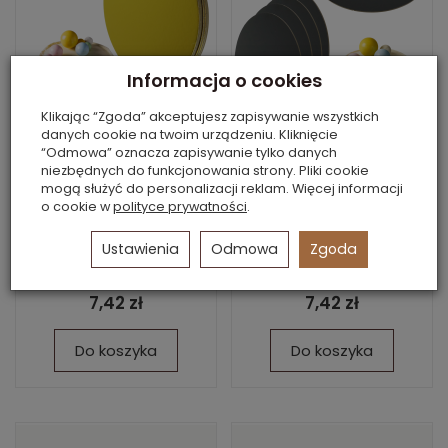
Informacja o cookies
Klikając “Zgoda” akceptujesz zapisywanie wszystkich
danych cookie na twoim urządzeniu. Kliknięcie
“Odmowa” oznacza zapisywanie tylko danych
Podkłady tekturowe
Podkłady tekturowe
niezbędnych do funkcjonowania strony. Pliki cookie
5 sztuk pod torty Ø
5 sztuk pod torty Ø
mogą służyć do personalizacji reklam. Więcej informacji
26 cm
26 cm
o cookie w
polityce prywatności
.
Dostępne
Dostępne
Ustawienia
Odmowa
Zgoda
2 stronny, złoty/srebrny,
2 stronny, czarny/biały,
5 mm sztywny
5 mm sztywny
7,42 zł
7,42 zł
Do koszyka
Do koszyka