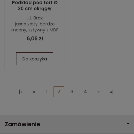
Podkład pod tort Ø
30 cm okrągły
Brak
jasno złoty, bardzo
mocny, sztywny z MDF
6,06 zł
Do koszyka
|«
«
1
2
3
4
»
»|
Zamówienie