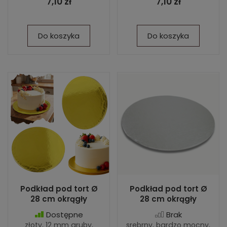
7,10 zł
7,10 zł
Do koszyka
Do koszyka
Podkład pod tort Ø
Podkład pod tort Ø
28 cm okrągły
28 cm okrągły
Dostępne
Brak
złoty, 12 mm gruby,
srebrny, bardzo mocny,