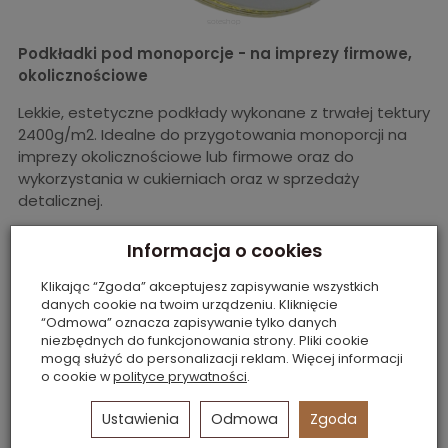
Podkładki pod monoporcje - na imprezy firmowe,
okolicznościowe
Lekkie, estetyczne podkłady wykonane z trwałej tektury
2400g/m2. Idealne do przygotowania monoporcji na
imprezy okolicznościowe lub firmowe oraz do
wykorzystania w cukierniach oraz w sprzedaży
detalicznej.
elegancki wygląd podwójne kolory (srebrno/złoty)
Informacja o cookies
szeroki wybór rozmiarów ( Ø 8, 10 cm)
Klikając “Zgoda” akceptujesz zapisywanie wszystkich
danych cookie na twoim urządzeniu. Kliknięcie
pakowane po 50 sztuk w blistrach
“Odmowa” oznacza zapisywanie tylko danych
niezbędnych do funkcjonowania strony. Pliki cookie
mogą służyć do personalizacji reklam. Więcej informacji
o cookie w
polityce prywatności
.
Ustawienia
Odmowa
Zgoda