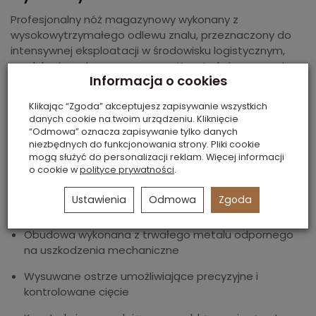
Profesjonalny nóż magazynowy wykonany z
wysokowytrzymałego odlewu znalu, przeznaczony do
intensywnej eksploatacji w środowisku logistycznym,
produkcyjnym i magazynowym. Konstrukcja zapewnia
Informacja o cookies
stabilność pracy, odporność na uszkodzenia oraz długą
żywotność narzędzia.
Klikając “Zgoda” akceptujesz zapisywanie wszystkich
danych cookie na twoim urządzeniu. Kliknięcie
Model wyposażony jest w wysuwane ostrze oraz
“Odmowa” oznacza zapisywanie tylko danych
system łatwej wymiany poprzez rozkręcenie obudowy
niezbędnych do funkcjonowania strony. Pliki cookie
jedną śrubą. W zestawie znajdują się
trzy zapasowe
mogą służyć do personalizacji reklam. Więcej informacji
ostrza trapezowe
, co gwarantuje gotowość do
o cookie w
polityce prywatności
.
natychmiastowego użycia i ciągłość pracy.
Ustawienia
Odmowa
Zgoda
Cechy produktu:
Obudowa wykonana z trwałego metalu odpornego
na uszkodzenia mechaniczne
Wysuwane ostrze umożliwiające precyzyjne i
kontrolowane cięcie