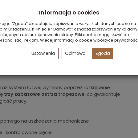
Informacja o cookies
ikając “Zgoda” akceptujesz zapisywanie wszystkich danych cookie na
oim urządzeniu. Kliknięcie “Odmowa” oznacza zapisywanie tylko dan
ezbędnych do funkcjonowania strony. Pliki cookie mogą służyć do
rsonalizacji reklam. Więcej informacji o cookie w
polityce prywatnośc
miennymi ostrzami
Ustawienia
Odmowa
Zgoda
wysokowytrzymałego odlewu aluminium,
środowisku logistycznym, produkcyjnym i
ość pracy, odporność na uszkodzenia oraz długą
raz system łatwej wymiany poprzez rozkręcenie
ię
trzy zapasowe ostrza trapezowe
, co gwarantuje
łość pracy.
pornego na uszkodzenia mechaniczne
 i kontrolowane cięcie