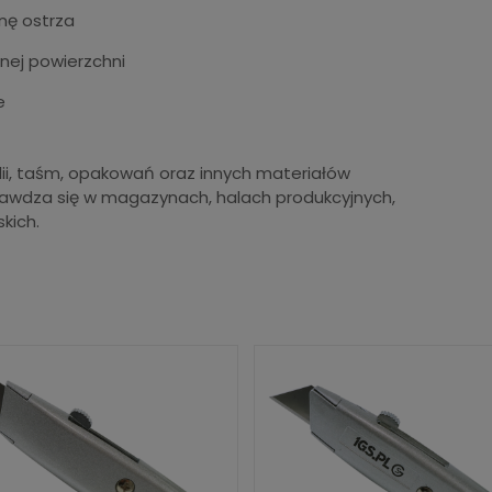
nę ostrza
nej powierzchni
e
lii, taśm, opakowań oraz innych materiałów
prawdza się w magazynach, halach produkcyjnych,
kich.