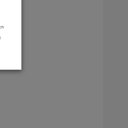
ych
i
.