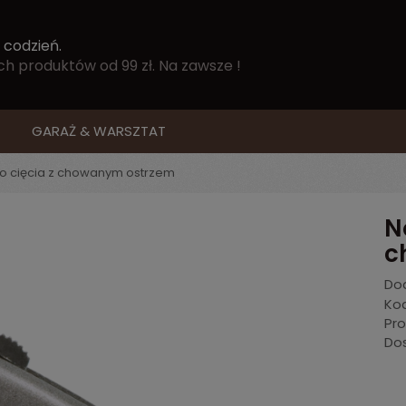
 codzień.
 produktów od 99 zł. Na zawsze !
GARAŻ & WARSZTAT
o cięcia z chowanym ostrzem
N
c
Dod
Kod
Pr
Do