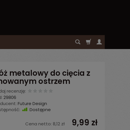
óż metalowy do cięcia z
howanym ostrzem
aj recenzję:
:
29806
oducent:
Future Design
stępność:
Dostępne
9,99 zł
Cena netto:
8,12 zł