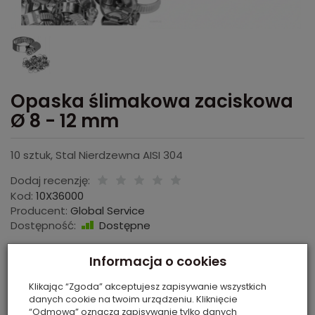
Opaska ślimakowa zaciskowa
Ø 8 - 12 mm
10 sztuk, Stal Nierdzewna AISI 304
Dodaj recenzję:
Kod:
10X36000
Producent:
Global Service
Dostępność:
Dostępne
7,77 zł
Informacja o cookies
Cena netto:
6,32 zł
Klikając “Zgoda” akceptujesz zapisywanie wszystkich
opak.
dodaj do koszyka
danych cookie na twoim urządzeniu. Kliknięcie
“Odmowa” oznacza zapisywanie tylko danych