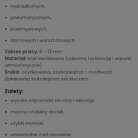
hydraulicznych,
pneumatycznych,
przemysłowych,
domowych i warsztatowych.
Zakres pracy:
8 – 12 mm
Materiał:
stal nierdzewna (odporna na korozję i warunki
atmosferyczne)
Śruba:
ocynkowana, sześciokątna – możliwość
dokręcenia śrubokrętem lub kluczem
Zalety:
wysoka odporność na rdzę i wibracje,
mocny i stabilny docisk,
szybki montaż,
uniwersalne zastosowanie,