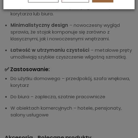
Oszczędność miejsca
– idealne rozwiązanie do
małych przestrzeni: przedpokoju, garderoby,
korytarza lub biura.
Minimalistyczny design
– nowoczesny wygląd
sprawia, że stojak komponuje się zarówno z
klasycznymi, jak i nowoczesnymi wnętrzami.
Łatwość w utrzymaniu czystości
– metalowe pręty
umożliwiają szybkie czyszczenie wilgotną szmatką.
✅ Zastosowanie:
Do użytku domowego – przedpokój, szafa wnękowa,
korytarz
Do biura – zaplecza, szatnie pracownicze
W obiektach komercyjnych – hotele, pensjonaty,
salony usługowe
Akcesoria
Polecane produkty