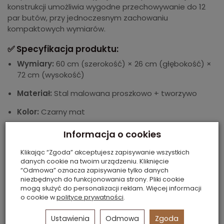
konstrukcji umożliwia wygodne przechowywanie do 12
par butów, przy jednoczesnym zachowaniu
kompaktowych wymiarów.
✅ Specyfikacja produktu:
Wymiary:
60 cm (szerokość) × 26 cm (głębokość) ×
72 cm (wysokość)
Materiał:
Stal malowana proszkowo + tworzywo
Kolor:
Czarny mat
Pojemność:
Do 12 par butów
Informacja o cookies
Montaż:
Prosty, bez potrzeby użycia
Klikając “Zgoda” akceptujesz zapisywanie wszystkich
specjalistycznych narzędzi
danych cookie na twoim urządzeniu. Kliknięcie
“Odmowa” oznacza zapisywanie tylko danych
✅ Zalety:
niezbędnych do funkcjonowania strony. Pliki cookie
mogą służyć do personalizacji reklam. Więcej informacji
Prosta konstrukcja
– tworzywowe boki + metalowe
o cookie w
polityce prywatności
.
rurki do szybkiego i łatwego montażu w 5 minut.
Ustawienia
Odmowa
Zgoda