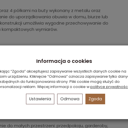
i oraz 4 półkami na buty wykonany z metalu oraz
nie do uporządkowania obuwia w domu, biurze lub
j konstrukcji umożliwia wygodne przechowywanie do
iu kompaktowych wymiarów.
bokość) × 170 cm (wysokość)
orzywo
Informacja o cookies
ikając “Zgoda” akceptujesz zapisywanie wszystkich danych cookie na
oim urządzeniu. Kliknięcie “Odmowa” oznacza zapisywanie tylko dan
ezbędnych do funkcjonowania strony. Pliki cookie mogą służyć do
rsonalizacji reklam. Więcej informacji o cookie w
polityce prywatnośc
alistycznych narzędzi
Ustawienia
Odmowa
Zgoda
metalowe rurki do szybkiego i łatwego montażu w 5
nie do małych przestrzeni: przedpokoju, garderoby,