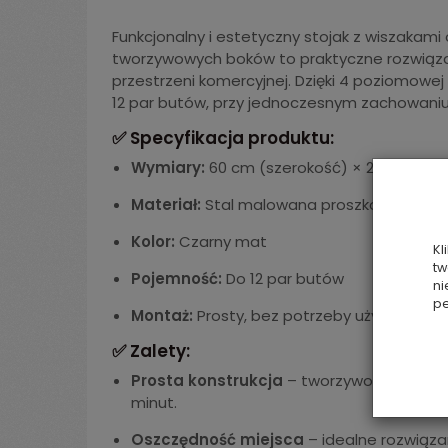
Funkcjonalny i estetyczny stojak z wiszakam
tworzywowych boków to praktyczne rozwiąza
przestrzeni komercyjnej. Dzięki 4 poziomowe
12 par butów, przy jednoczesnym zachowan
✅ Specyfikacja produktu:
Wymiary:
60 cm (szerokość) × 26 cm (głę
Materiał:
Stal malowana proszkowo + tw
Kolor:
Czarny mat
Kl
tw
Pojemność:
Do 12 par butów
ni
pe
Montaż:
Prosty, bez potrzeby użycia specj
✅ Zalety:
Prosta konstrukcja
– tworzywowe boki + 
minut.
Oszczędność miejsca
– idealne rozwiąza