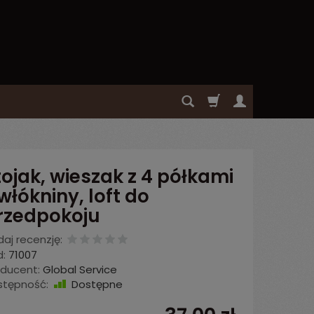
tojak, wieszak z 4 półkami
 włókniny, loft do
rzedpokoju
aj recenzję:
:
71007
oducent:
Global Service
stępność:
Dostępne