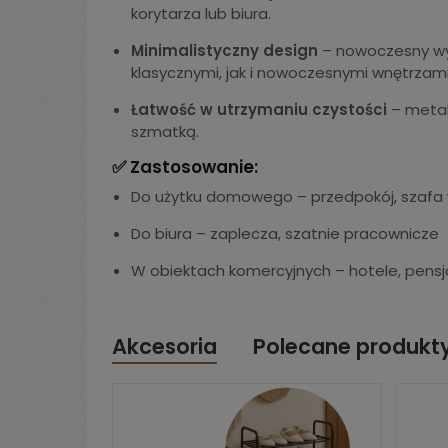
korytarza lub biura.
Minimalistyczny design
– nowoczesny wyg
klasycznymi, jak i nowoczesnymi wnętrzami
Łatwość w utrzymaniu czystości
– metal
szmatką.
✅ Zastosowanie:
Do użytku domowego – przedpokój, szafa 
Do biura – zaplecza, szatnie pracownicze
W obiektach komercyjnych – hotele, pensj
Akcesoria
Polecane produkt