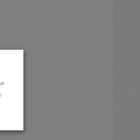
ych
i
.