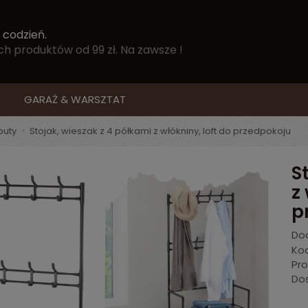
 codzień.
 produktów od 99 zł. Na zawsze !
GARAŻ & WARSZTAT
buty
Stojak, wieszak z 4 półkami z włókniny, loft do przedpokoju
S
z
p
Dod
Kod
Pr
Do