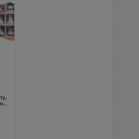
ty,
...