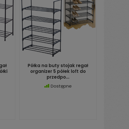
gał
Półka na buty stojak regał
ółki
organizer 5 półek loft do
przedpo...
Dostępne