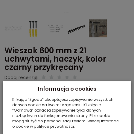
Wieszak 600 mm z 21
uchwytami, haczyk, kolor
czarny przykręcany
Dodaj recenzję:
Kod:
1X1600514
Informacja o cookies
Producent:
Global Service
Dostępność:
Dostępne
Klikając “Zgoda” akceptujesz zapisywanie wszystkich
danych cookie na twoim urządzeniu. Kliknięcie
37,80 zł
“Odmowa” oznacza zapisywanie tylko danych
Cena netto:
30,73 zł
niezbędnych do funkcjonowania strony. Pliki cookie
mogą służyć do personalizacji reklam. Więcej informacji
o cookie w
polityce prywatności
.
szt.
dodaj do koszyka