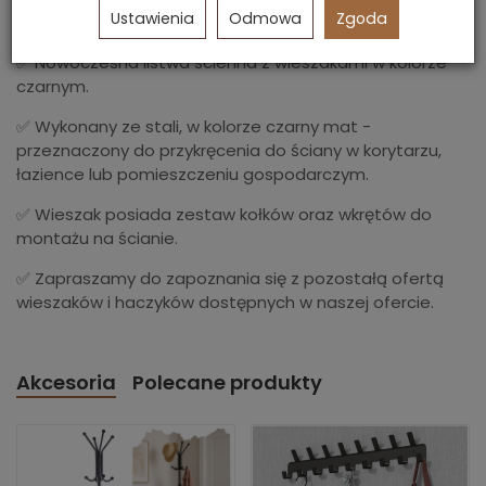
Ustawienia
Odmowa
Zgoda
✅ Nowoczesna listwa ścienna z wieszakami w kolorze
czarnym.
✅ Wykonany ze stali, w kolorze czarny mat -
przeznaczony do przykręcenia do ściany w korytarzu,
łazience lub pomieszczeniu gospodarczym.
✅ Wieszak posiada zestaw kołków oraz wkrętów do
montażu na ścianie.
✅ Zapraszamy do zapoznania się z pozostałą ofertą
wieszaków i haczyków dostępnych w naszej ofercie.
Akcesoria
Polecane produkty