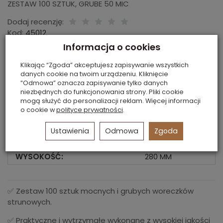
ZESTAW 100 SZTUK, GRUBE 50 MIC
Dodaj recenzję:
Kod:
45012
Producent:
Global Service
Informacja o cookies
Dostępność:
Dostępne
Klikając “Zgoda” akceptujesz zapisywanie wszystkich
14,85 zł
danych cookie na twoim urządzeniu. Kliknięcie
Cena netto:
12,07 zł
“Odmowa” oznacza zapisywanie tylko danych
niezbędnych do funkcjonowania strony. Pliki cookie
mogą służyć do personalizacji reklam. Więcej informacji
opak.
dodaj do koszyka
o cookie w
polityce prywatności
.
Ustawienia
Odmowa
Zgoda
SZEROKOŚĆ:
220 MM
WYSOKOŚĆ:
280 MM
✅ Zestaw 100 sztuk mocnych i grubych woreczków
strunowych.
✅ Praktyczne i wytrzymałe wykonane z wysokiej jakości