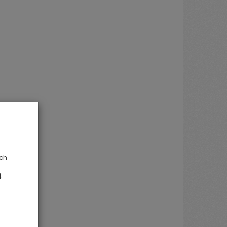
ych
i
.