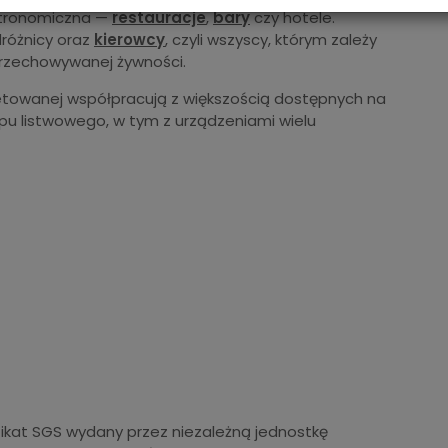
astronomiczna —
restauracje
,
bary
czy hotele.
dróżnicy oraz
kierowcy
, czyli wszyscy, którym zależy
przechowywanej żywności.
etowanej współpracują z większością dostępnych na
pu listwowego, w tym z urządzeniami wielu
fikat SGS wydany przez niezależną jednostkę