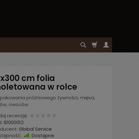
5x300 cm folia
oletowana w rolce
 pakowania próżniowego żywności, mięsa,
rów, owoców
aj recenzję:
:
61000013
oducent:
Global Service
stępność:
Dostępne