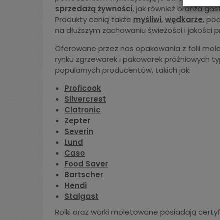
sprzedażą żywności
, jak również branża g
Produkty cenią także
myśliwi
,
wędkarze
, po
na dłuższym zachowaniu świeżości i jakości 
Oferowane przez nas opakowania z folii mol
rynku zgrzewarek i pakowarek próżniowych ty
popularnych producentów, takich jak:
Proficook
Silvercrest
Clatronic
Zepter
Severin
Lund
Caso
Food Saver
Bartscher
Hendi
Stalgast
Rolki oraz worki moletowane posiadają certy