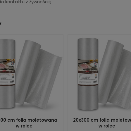
do kontaktu z żywnością.
y
300 cm folia moletowana
20x300 cm folia moleto
w rolce
w rolce