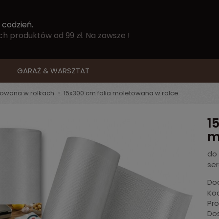
 codzień.
 produktów od 99 zł. Na zawsze !
GARAŻ & WARSZTAT
towana w rolkach
15x300 cm folia moletowana w rolce
1
m
do
se
Dod
Kod
Pr
Do