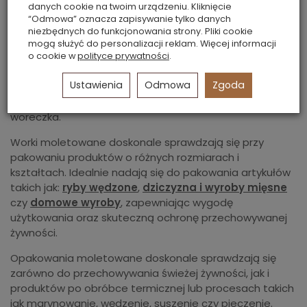
smaku i aromatu.
danych cookie na twoim urządzeniu. Kliknięcie
“Odmowa” oznacza zapisywanie tylko danych
Zestaw zawiera 50 sztuk
wysokiej jakości worków z
niezbędnych do funkcjonowania strony. Pliki cookie
moletowaną strukturą, która zapewnia prawidłowe
mogą służyć do personalizacji reklam. Więcej informacji
odsysanie powietrza. W zestawie dodajemy gratis
50
o cookie w
polityce prywatności
.
etykiet do opisania spakowanego produktu
– dzięki
Ustawienia
Odmowa
Zgoda
nim zawsze wiesz, co znajduje się w środku wraz z
możliwością opisania daty spakowania danego
woreczka.
Worki moletowane doskonale sprawdzają się przy
pakowaniu produktów o różnych rozmiarach i
kształtach. Idealnie nadają się do pakowania artykułów
takich jak:
ryby wędzone
,
dziczyzna i wyroby mięsne
czy
domowe wyroby
, zapewniając wygodę
użytkowania oraz skuteczną ochronę przechowywanej
żywności.
Opakowania moletowane doskonale sprawdzają się
zarówno do przechowywania świeżej żywności, jak i
produktów po obróbce termicznej lub procesach takich
jak marynowanie, wędzenie, suszenie czy pieczenie.