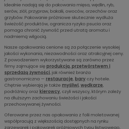
Idealnie nadają się do pakowania mięsa, wędlin, ryb,
serów, ziół, przypraw, bakalii, owoców, orzechów oraz
grzybów. Pakowanie próżniowe skutecznie wydłuża
świeżość produktów, ogranicza ryzyko psucia oraz
pomaga chronić żywność przed utratą aromatu i
nadmierną wilgocią.
Nasze opakowania cenione są za połączenie wysokiej
jakości wykonania, niezawodności oraz atrakcyjnej ceny.
Z powodzeniem wykorzystywane są zarówno przez
firmy zajmujące się
produkcją
,
przetwórstwem i
sprzedażą żywności
, jak również branża
gastronomiczna —
restauracje
,
bary
czy hotele.
Chętnie wybierają je także
myśliwi
,
wędkarze
,
podróżnicy oraz
kierowcy
, czyli wszyscy, którym zależy
na dłuższym zachowaniu świeżości i jakości
przechowywanej żywności.
Oferowane przez nas opakowania z folii moletowanej
współpracują z większością dostępnych na rynku
zgrzewarek i pakowarek próżniowych typu listwowego,