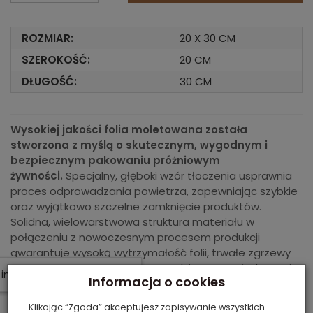
ROZMIAR:
20 X 30 CM
SZEROKOŚĆ:
20 CM
DŁUGOŚĆ:
30 CM
Wysokiej jakości folia moletowana została
stworzona z myślą o skutecznym, wygodnym i
bezpiecznym pakowaniu próżniowym
żywności.
Specjalny, głęboki wzór tłoczenia usprawnia
proces odprowadzania powietrza, zapewniając szybkie
oraz wyjątkowo szczelne zamknięcie produktów.
Solidna, wielowarstwowa struktura materiału w
połączeniu z nowoczesnym procesem produkcji
gwarantuje wysoką wytrzymałość folii, trwałe zgrzewy
oraz niezawodność podczas codziennego użytkowania.
W ostatnich 7 dniach produktem interesuje się
8
osób.
Informacja o cookies
To doskonałe rozwiązanie do długotrwałego
przechowywania żywności z zachowaniem jej świeżości,
Klikając “Zgoda” akceptujesz zapisywanie wszystkich