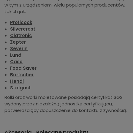
w tym z urządzeniami wielu popularnych producentów,
takich jak:
Proficook
Silvercrest
Clatronic
Zepter
Severin
Lund
Caso
Food Saver
Bartscher
Hendi
Stalgast
Rolki oraz worki moletowane posiadają certyfikat SGS
wydany przez niezależną jednostkę certyfikującą,
potwierdzający dopuszczenie do kontaktu z żywnością.
Akcesoria
Polecane produkty