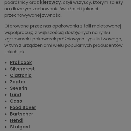
podróżnicy oraz
kierowcy
, czyli wszyscy, którym zależy
na dłuższym zachowaniu świeżości i jakości
przechowywanej żywności.
Oferowane przez nas opakowania z folii moletowanej
współpracują z większością dostępnych na rynku
zgrzewarek i pakowarek próżniowych typu listwowego,
w tym z urządzeniami wielu popularnych producentów,
takich jak:
Proficook
Silvercrest
Clatronic
Zepter
Severin
Lund
Caso
Food Saver
Bartscher
Hendi
Stalgast