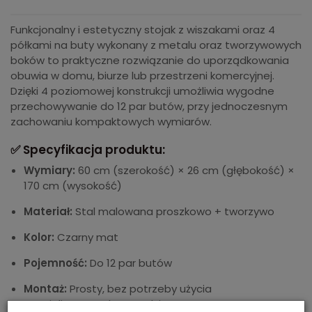
Funkcjonalny i estetyczny stojak z wiszakami oraz 4
półkami na buty wykonany z metalu oraz tworzywowych
boków to praktyczne rozwiązanie do uporządkowania
obuwia w domu, biurze lub przestrzeni komercyjnej.
Dzięki 4 poziomowej konstrukcji umożliwia wygodne
przechowywanie do 12 par butów, przy jednoczesnym
zachowaniu kompaktowych wymiarów.
✅ Specyfikacja produktu:
Wymiary:
60 cm (szerokość) × 26 cm (głębokość) ×
170 cm (wysokość)
Materiał:
Stal malowana proszkowo + tworzywo
Kolor:
Czarny mat
Pojemność:
Do 12 par butów
Montaż:
Prosty, bez potrzeby użycia
specjalistycznych narzędzi