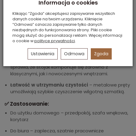
Informacja o cookies
✅ Zalety:
Klikając “Zgoda” akceptujesz zapisywanie wszystkich
Prosta konstrukcja
– tworzywowe boki + metalowe
danych cookie na twoim urządzeniu. Kliknięcie
rurki do szybkiego i łatwego montażu w 5 minut.
“Odmowa” oznacza zapisywanie tylko danych
niezbędnych do funkcjonowania strony. Pliki cookie
Oszczędność miejsca
– idealne rozwiązanie do
mogą służyć do personalizacji reklam. Więcej informacji
o cookie w
polityce prywatności
.
małych przestrzeni: przedpokoju, garderoby,
korytarza lub biura.
Ustawienia
Odmowa
Zgoda
Minimalistyczny design
– nowoczesny wygląd
sprawia, że stojak komponuje się zarówno z
klasycznymi, jak i nowoczesnymi wnętrzami.
Łatwość w utrzymaniu czystości
– metalowe pręty
umożliwiają szybkie czyszczenie wilgotną szmatką.
✅ Zastosowanie:
Do użytku domowego – przedpokój, szafa wnękowa,
korytarz
Do biura – zaplecza, szatnie pracownicze