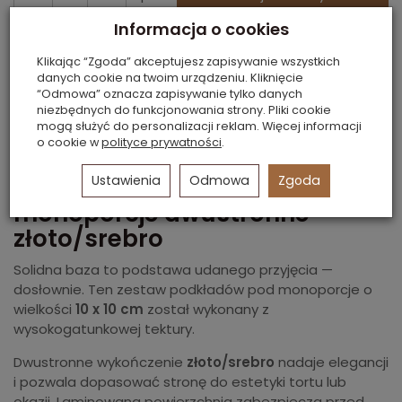
Informacja o cookies
KOLOR:
SREBRNY, ZŁOTY
Klikając “Zgoda” akceptujesz zapisywanie wszystkich
danych cookie na twoim urządzeniu. Kliknięcie
OPAKOWANIE:
50 SZTUK
“Odmowa” oznacza zapisywanie tylko danych
niezbędnych do funkcjonowania strony. Pliki cookie
ROZMIAR:
Ø 10 CM
mogą służyć do personalizacji reklam. Więcej informacji
o cookie w
polityce prywatności
.
Ustawienia
Odmowa
Zgoda
Podkłady tekturowe pod
monoporcje dwustronne
złoto/srebro
Solidna baza to podstawa udanego przyjęcia —
dosłownie. Ten zestaw podkładów pod monoporcje o
wielkości
10 x 10 cm
został wykonany z
wysokogatunkowej tektury.
Dwustronne wykończenie
złoto/srebro
nadaje elegancji
i pozwala dopasować stronę do estetyki tortu lub
okazji. Laminowana powierzchnia zabezpiecza przed