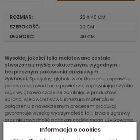
ROZMIAR:
20 X 40 CM
SZEROKOŚĆ:
20 CM
DŁUGOŚĆ:
40 CM
Wysokiej jakości folia moletowana została
stworzona z myślą o skutecznym, wygodnym i
bezpiecznym pakowaniu próżniowym
żywności.
Specjalny, głęboki wzór tłoczenia usprawnia
proces odprowadzania powietrza, zapewniając szybkie
oraz wyjątkowo szczelne zamknięcie produktów.
Solidna, wielowarstwowa struktura materiału w
połączeniu z nowoczesnym procesem produkcji
gwarantuje wysoką wytrzymałość folii, trwałe zgrzewy
oraz niezawodność podczas codziennego użytkowania.
To doskonałe rozwiązanie do długotrwałego
Informacja o cookies
przechowywania żywności z zachowaniem jej świeżości,