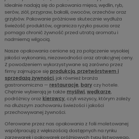
Idealnie nadają się do pakowania mięsa, wędlin, ryb,
serów, ziół, przypraw, bakalii, owoców, orzechów oraz
grzybów. Pakowanie próżniowe skutecznie wydłuża
świeżość produktów, ogranicza ryzyko psucia oraz
pomaga chronić żywność przed utratą aromatu i
nadmierną wilgocią.
Nasze opakowania cenione są za połączenie wysokiej
jakości wykonania, niezawodności oraz atrakcyjnej ceny.
Z powodzeniem wykorzystywane są zarówno przez
firmy zajmujące się
produkcją
,
przetwórstwem i
sprzedażą żywności
, jak również branża
gastronomiczna —
restauracje
,
bary
czy hotele.
Chętnie wybierają je także
myśliwi
,
wędkarze
,
podróżnicy oraz
kierowcy
, czyli wszyscy, którym zależy
na dłuższym zachowaniu świeżości i jakości
przechowywanej żywności.
Oferowane przez nas opakowania z folii moletowanej
współpracują z większością dostępnych na rynku
zgrzewarek i pakowarek próżniowych typu listwowego,