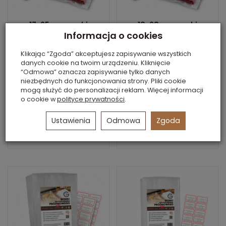
17x25 cm worki
18x28 cm worki
Informacja o cookies
moletowane, 50
moletowane, 50
sztuk
sztuk
Klikając “Zgoda” akceptujesz zapisywanie wszystkich
Dostępne
Dostępne
danych cookie na twoim urządzeniu. Kliknięcie
do pakowania
do pakowania
“Odmowa” oznacza zapisywanie tylko danych
próżniowego żywności,
próżniowego żywności,
niezbędnych do funkcjonowania strony. Pliki cookie
mogą służyć do personalizacji reklam. Więcej informacji
sous-vide
sous-vide
o cookie w
polityce prywatności
.
15,68 zł
Ustawienia
Odmowa
Zgoda
Do koszyka