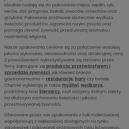
Idealnie nadają się do pakowania mięsa, wędlin, ryb,
serów, ziół, przypraw, bakalii, owoców, orzechów oraz
grzybów. Pakowanie próżniowe skutecznie wydłuża
świeżość produktów, ogranicza ryzyko psucia oraz
pomaga chronić żywność przed utratą aromatu i
nadmierną wilgocią.
Nasze opakowania cenione są za połączenie wysokiej
jakości wykonania, niezawodności oraz atrakcyjnej ceny.
Z powodzeniem wykorzystywane są zarówno przez
firmy zajmujące się
produkcją
,
przetwórstwem i
sprzedażą żywności
, jak również branża
gastronomiczna —
restauracje
,
bary
czy hotele.
Chętnie wybierają je także
myśliwi
,
wędkarze
,
podróżnicy oraz
kierowcy
, czyli wszyscy, którym zależy
na dłuższym zachowaniu świeżości i jakości
przechowywanej żywności.
Oferowane przez nas opakowania z folii moletowanej
współpracują z większością dostępnych na rynku
zgrzewarek i pakowarek próżniowych typu listwowego,