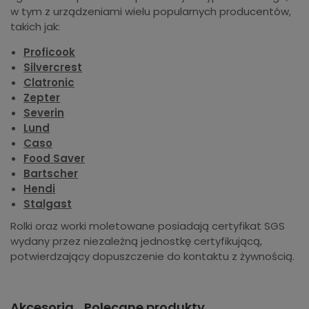
w tym z urządzeniami wielu popularnych producentów,
takich jak:
Proficook
Silvercrest
Clatronic
Zepter
Severin
Lund
Caso
Food Saver
Bartscher
Hendi
Stalgast
Rolki oraz worki moletowane posiadają certyfikat SGS
wydany przez niezależną jednostkę certyfikującą,
potwierdzający dopuszczenie do kontaktu z żywnością.
Akcesoria
Polecane produkty